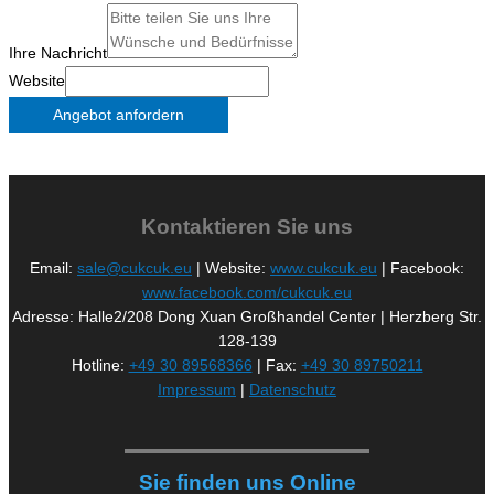
Ihre Nachricht
Website
Angebot anfordern
Kontaktieren Sie uns
Email:
sale@cukcuk.eu
| Website:
www.cukcuk.eu
| Facebook:
www.facebook.com/cukcuk.eu
Adresse: Halle2/208 Dong Xuan Großhandel Center | Herzberg Str.
128-139
Hotline:
+49 30 89568366
| Fax:
+49 30 89750211
Impressum
|
Datenschutz
Sie finden uns Online