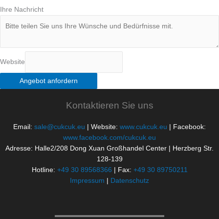
Ihre Nachricht
Website
Angebot anfordern
Kontaktieren Sie uns
Email:
sale@cukcuk.eu
| Website:
www.cukcuk.eu
| Facebook:
www.facebook.com/cukcuk.eu
Adresse: Halle2/208 Dong Xuan Großhandel Center | Herzberg Str.
128-139
Hotline:
+49 30 89568366
| Fax:
+49 30 89750211
Impressum
|
Datenschutz